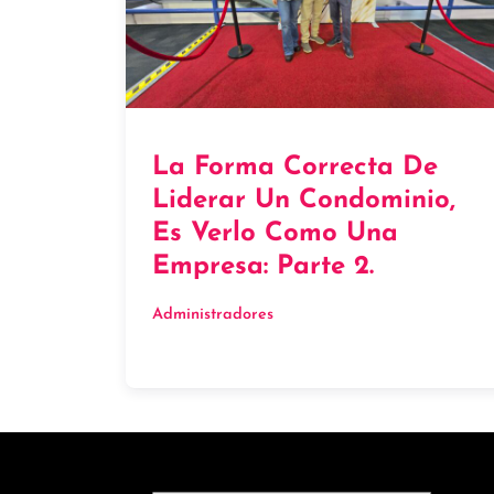
La Forma Correcta De
Liderar Un Condominio,
Es Verlo Como Una
Empresa: Parte 2.
Administradores