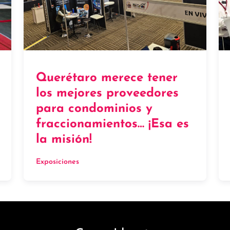
Querétaro merece tener
los mejores proveedores
para condominios y
fraccionamientos… ¡Esa es
la misión!
Exposiciones