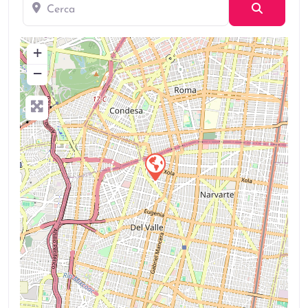
Cerca
Búsqued
+
−