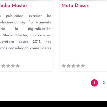
edia Master
Mata Dioses
a publicidad exterior ha
olucionado significativamente
acia la digitalización.
n Media Master, con sede en
uerétaro desde 2013, nos
mos consolidado como líderes
n
Post
1
2