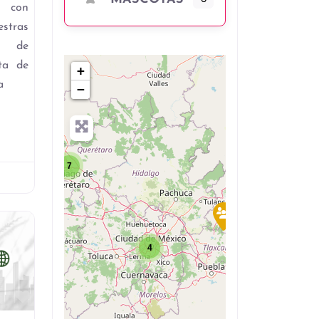
 con
stras
ra de
uta de
+
a
−
7
4
Favorito