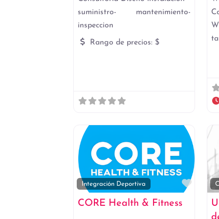
suministro- mantenimiento-
C
inspeccion
W
ta
Rango de precios:
$
Favori
Integración Deportiva
C
CORE Health & Fitness
U
d