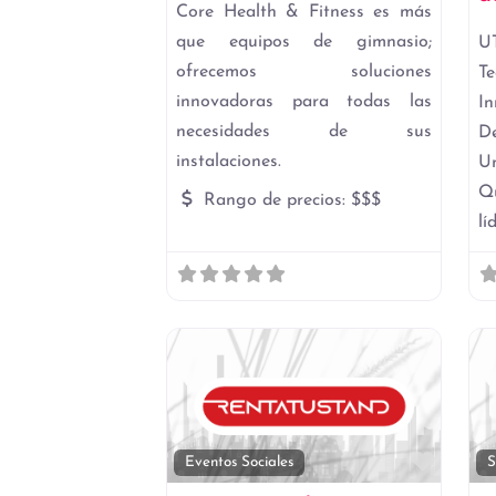
Core Health & Fitness es más
que equipos de gimnasio;
U
ofrecemos soluciones
T
innovadoras para todas las
I
necesidades de sus
D
instalaciones.
U
Q
Rango de precios:
$$$
lí
Favori
Eventos Sociales
S