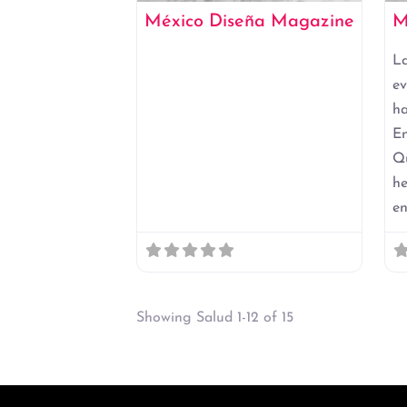
México Diseña Magazine
M
L
ev
h
E
Q
he
e
Showing Salud 1-12 of 15