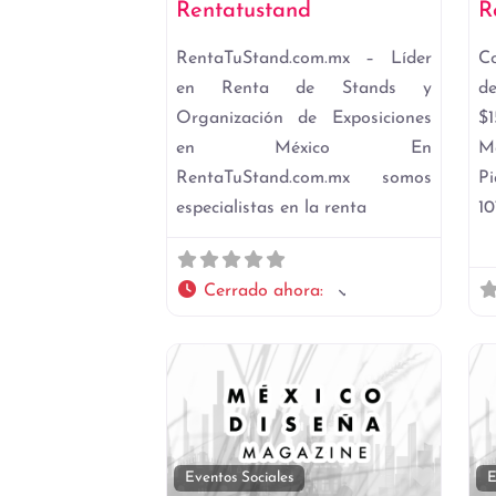
Rentatustand
R
RentaTuStand.com.mx – Líder
C
en Renta de Stands y
d
Organización de Exposiciones
$1
en México En
M
RentaTuStand.com.mx somos
P
especialistas en la renta
1
Cerrado ahora
:
Favori
Eventos Sociales
E