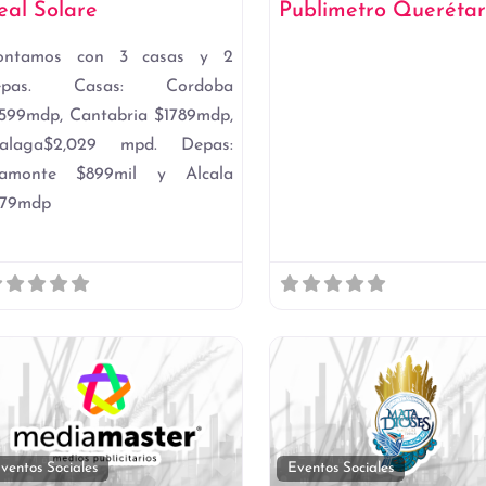
eal Solare
Publimetro Queréta
ontamos con 3 casas y 2
epas. Casas: Cordoba
599mdp, Cantabria $1789mdp,
alaga$2,029 mpd. Depas:
iamonte $899mil y Alcala
079mdp
to
Favorito
ventos Sociales
Eventos Sociales