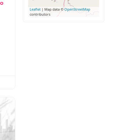
ro
Leaflet
| Map data ©
OpenStreetMap
contributors
Favorito