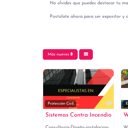
No olvides que puedes destacar tu mar
Postúlate ahora para ser expositor y a
Más nuevos
Favori
Protección Civil
E
Sistemas Contra Incendio
W
Consultoria-Diseño-instalacion-
Wi