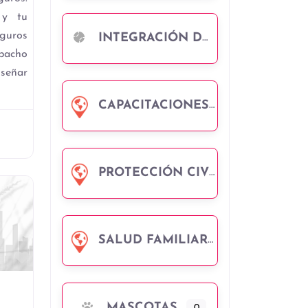
 y tu
uros
INTEGRACIÓN DEPORTIVA
cho
señar
CAPACITACIONES COMUNITARIAS
PROTECCIÓN CIVIL
SALUD FAMILIAR
Favorito
MASCOTAS
0