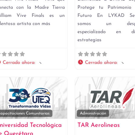
onecta con la Madre Tierra
Protege tu Patrimonio
illiam Vive Finals es un
Futuro En LYKAD Seg
lentoso artista con más
somos un despa
especializado en di
estrategias
Cerrado ahora
:
Cerrado ahora
:
to
Favorito
apacitaciones Comunitarias
Administración
niversidad Tecnológica
TAR Aerolineas
e Querétaro