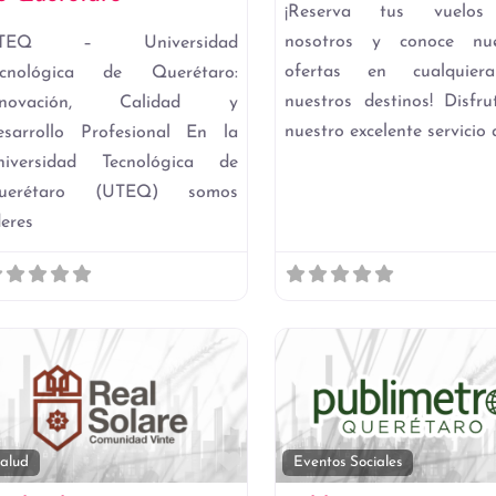
¡Reserva tus vuelos
nosotros y conoce nue
TEQ – Universidad
ofertas en cualquie
ecnológica de Querétaro:
nuestros destinos! Disfr
nnovación, Calidad y
nuestro excelente servicio 
esarrollo Profesional En la
niversidad Tecnológica de
uerétaro (UTEQ) somos
deres
to
Favorito
alud
Eventos Sociales