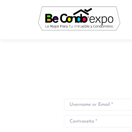
Username or Email
*
Contraseña
*