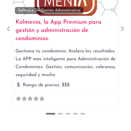
Favor
Software De Gestión Administrativa
Kolmenia, la App Premium para
gestión y administración de
Anterior
Sigu
condominios.
Gestiona tu condominio, Acelera los resultados.
La APP más inteligente para Administración de
Condominios: Gestión, comunicación, cobranza,
seguridad y mucho
Rango de precios:
$$$