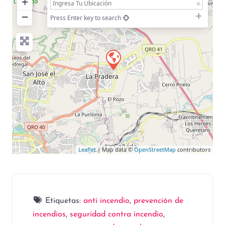
+
−
Press Enter key to search
Leaflet
| Map data ©
OpenStreetMap
contributors
Etiquetas:
anti incendio
,
prevención de
incendios
,
seguridad contra incendio
,