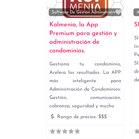
Favori
Software De Gestión Administrativa
A
Kolmenia, la App
S
Premium para gestión y
S
administración de
I
condominios.
P
S
Gestiona tu condominio,
di
Acelera los resultados. La APP
d
más inteligente para
Administración de Condominios:
Gestión, comunicación,
cobranza, seguridad y mucho
Rango de precios:
$$$