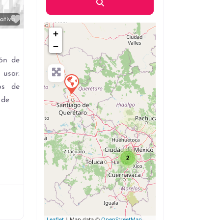
Búsqueda
Favorito
ativa
+
−
ión de
 usar.
os de
 de
2
Leaflet
| Map data ©
OpenStreetMap