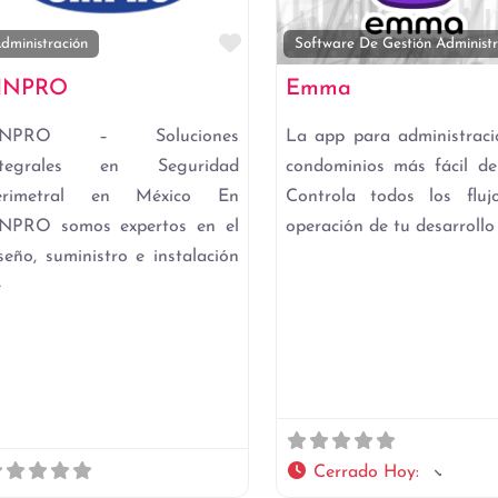
to
Favorito
dministración
Software De Gestión Administr
INPRO
Emma
INPRO – Soluciones
La app para administrac
ntegrales en Seguridad
condominios más fácil de
erimetral en México En
Controla todos los fluj
INPRO somos expertos en el
operación de tu desarrollo
seño, suministro e instalación
e
Cerrado Hoy
: