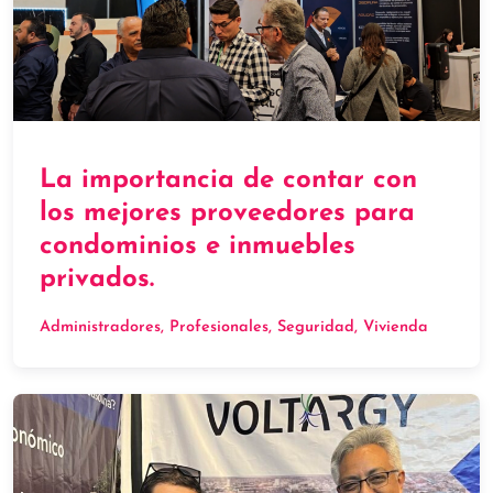
La importancia de contar con
los mejores proveedores para
condominios e inmuebles
privados.
Administradores
, 
Profesionales
, 
Seguridad
, 
Vivienda