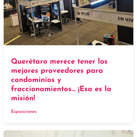
Querétaro merece tener los
mejores proveedores para
condominios y
fraccionamientos… ¡Esa es la
misión!
Exposiciones