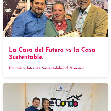
La Casa del Futuro vs la Casa
Sustentable.
Domotica
, 
Internet
, 
Sustentabilidad
, 
Vivienda