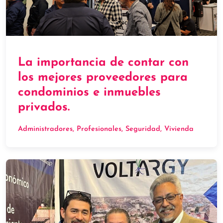
La importancia de contar con
los mejores proveedores para
condominios e inmuebles
privados.
Administradores
, 
Profesionales
, 
Seguridad
, 
Vivienda