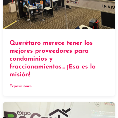
Querétaro merece tener los
mejores proveedores para
condominios y
fraccionamientos… ¡Esa es la
misión!
Exposiciones