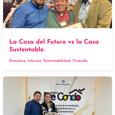
La Casa del Futuro vs la Casa
Sustentable.
Domotica
, 
Internet
, 
Sustentabilidad
, 
Vivienda