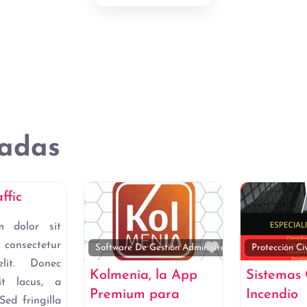
adas
Favorito
dministración
ffic
m dolor sit
nsectetur
Favorito
Software De Gestión Administrativa
Protección Civ
elit. Donec
Kolmenia, la App
Sistemas
pit lacus, a
Premium para
Incendio
Sed fringilla