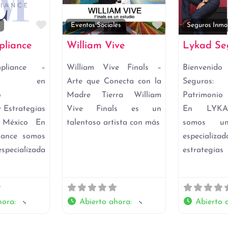
Favorito
Favorito
Eventos Sociales
Seguros Inmob
liance
William Vive
Lykad Se
liance –
William Vive Finals –
Bienveni
tos en
Arte que Conecta con la
Seguros: 
o
Madre Tierra William
Patrimonio
 Estrategias
Vive Finals es un
En LYKA
n México En
talentoso artista con más
somos un
ance somos
especializa
specializada
estrategias
hora
:
Abierto ahora
:
Abierto 