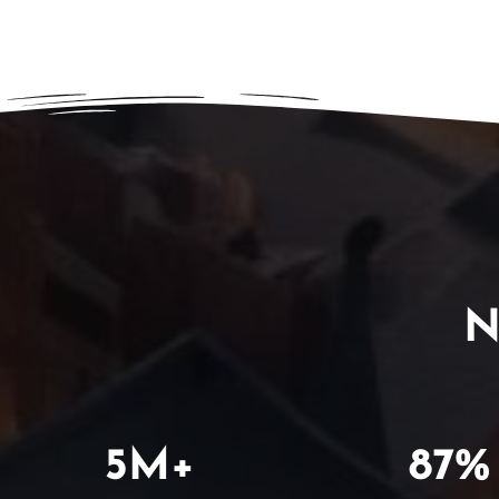
N
5
M+
87
%