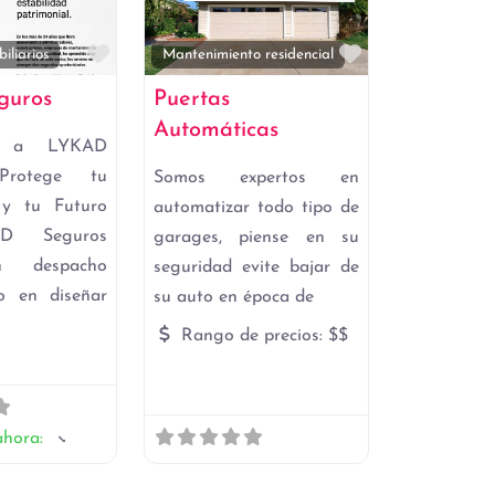
Favorito
Favorito
iliarios
Mantenimiento residencial
guros
Puertas
Automáticas
do a LYKAD
Protege tu
Somos expertos en
 y tu Futuro
automatizar todo tipo de
D Seguros
garages, piense en su
 despacho
seguridad evite bajar de
do en diseñar
su auto en época de
Rango de precios:
$$
ahora
: