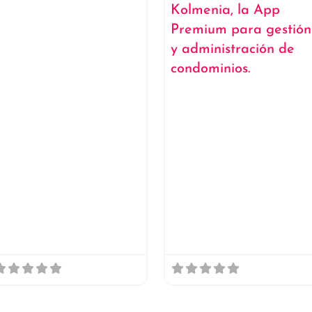
SINPRO
CZM Compliance
SINPRO – Soluciones
CZM Compliance – Expert
ntegrales en Seguridad
en Cumplimiento Regulator
erimetral en México En
y Estrategias Fiscales 
INPRO somos expertos en
México En CZM Complian
l diseño, suministro e
somos una firm
nstalación de
especializada en
Abierto ahora
: