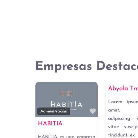
Empresas Destac
Empresas de A
Abyala Tra
Lorem ipsu
amet, co
Favorito
Administración
adipiscing 
HABITIA
vitae susci
tincidunt ex. 
HABITIA es una empresa