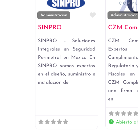
Favorito
Administración
Administración
SINPRO
CZM Comp
SINPRO – Soluciones
CZM Comp
Integrales en Seguridad
Exper
Perimetral en México En
Cumplimient
SINPRO somos expertos
Regulatorio y
en el diseño, suministro e
Fiscales e
instalación de
CZM Compli
una firma e
en
Abierto a