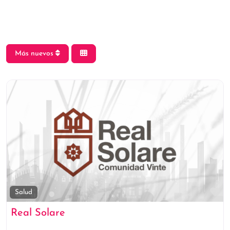
Más nuevos
Fa
Salud
Real Solare