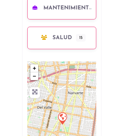
MANTENIMIENTO
SALUD
15
+
−