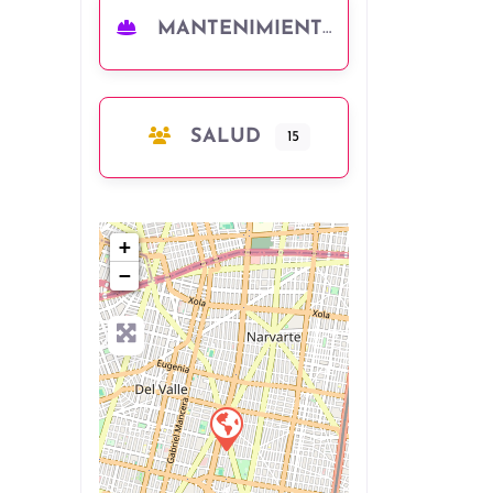
MANTENIMIENTO
SALUD
15
+
−