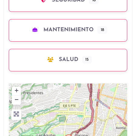
SEGURIDAD
16
MANTENIMIENTO
18
SALUD
15
+
−