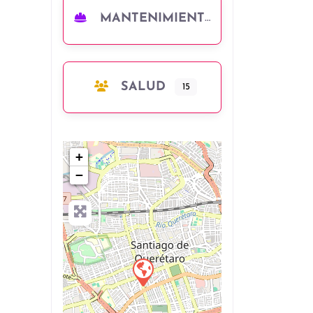
MANTENIMIENTO
SALUD
15
+
−