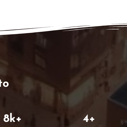
to
8
k+
4
+