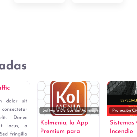
adas
Favorito
dministración
ffic
m dolor sit
nsectetur
Favorito
Software De Gestión Administrativa
Protección Civ
elit. Donec
Kolmenia, la App
Sistemas
pit lacus, a
Premium para
Incendio
Sed fringilla