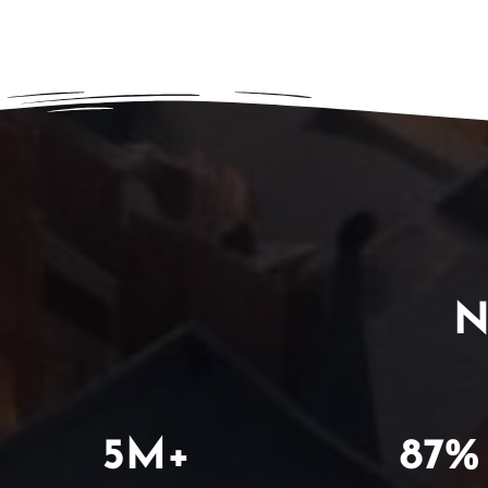
N
5
M+
87
%