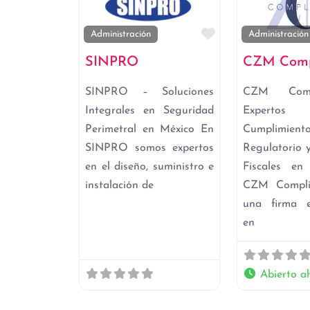
Favorito
Administración
Administración
SINPRO
CZM Comp
SINPRO – Soluciones
CZM Comp
Integrales en Seguridad
Exper
Perimetral en México En
Cumplimient
SINPRO somos expertos
Regulatorio y
en el diseño, suministro e
Fiscales e
instalación de
CZM Compli
una firma e
en
Abierto a