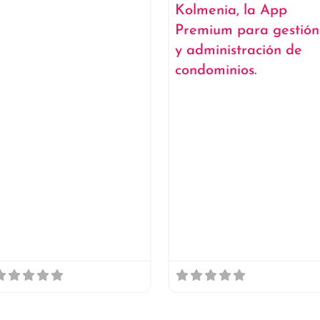
SINPRO
CZM Compliance
SINPRO – Soluciones
CZM Compliance – Expert
ntegrales en Seguridad
en Cumplimiento Regulator
erimetral en México En
y Estrategias Fiscales 
INPRO somos expertos en
México En CZM Complian
l diseño, suministro e
somos una firm
nstalación de
especializada en
Abierto ahora
: