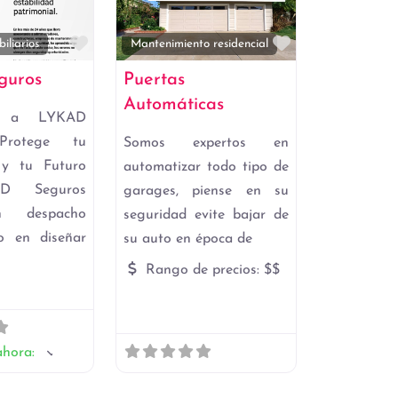
Favorito
Favorito
iliarios
Mantenimiento residencial
guros
Puertas
Automáticas
do a LYKAD
Protege tu
Somos expertos en
 y tu Futuro
automatizar todo tipo de
D Seguros
garages, piense en su
 despacho
seguridad evite bajar de
do en diseñar
su auto en época de
Rango de precios:
$$
ahora
: