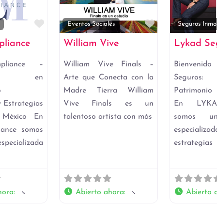
Favorito
Favorito
Eventos Sociales
Seguros Inmob
liance
William Vive
Lykad Se
liance –
William Vive Finals –
Bienveni
tos en
Arte que Conecta con la
Seguros: 
o
Madre Tierra William
Patrimonio
 Estrategias
Vive Finals es un
En LYKA
n México En
talentoso artista con más
somos un
ance somos
especializa
specializada
estrategias
hora
:
Abierto ahora
:
Abierto 