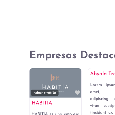
Empresas Destac
Empresas de A
Abyala Tra
Lorem ipsu
amet, co
Favorito
Administración
adipiscing 
HABITIA
vitae susci
tincidunt ex. 
HABITIA es una empresa