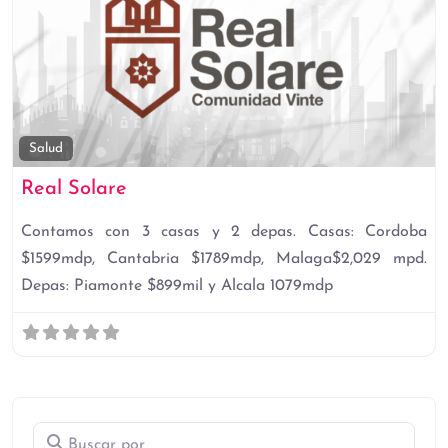
Fa
Salud
Real Solare
Contamos con 3 casas y 2 depas. Casas: Cordoba
$1599mdp, Cantabria $1789mdp, Malaga$2,029 mpd.
Depas: Piamonte $899mil y Alcala 1079mdp
Buscar por