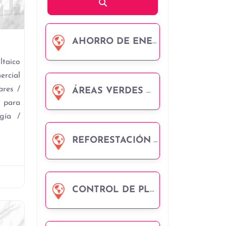
Búsqueda
Favorito
AHORRO DE ENERGÍA
ltaico
cial
ares /
ÁREAS VERDES O JARDINES: MANTENIMIENTO Y MEJORA.
 para
gía /
REFORESTACIÓN
CONTROL DE PLAGAS