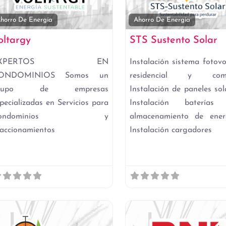
to
Favorito
horro De Energía
Ahorro De Energía
oltargy
STS Sustento Solar
EXPERTOS EN
Instalación sistema fotovo
ONDOMINIOS Somos un
residencial y comer
rupo de empresas
Instalación de paneles sol
pecializadas en Servicios para
Instalación baterías
Condominios y
almacenamiento de ener
accionamientos
Instalación cargadores