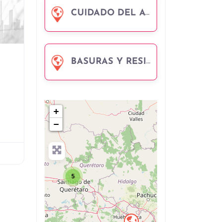
CUIDADO DEL AGUA
Favorito
BASURAS Y RESIDUOS
+
−
5