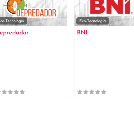
to
Favorito
co-Tecnología
Eco-Tecnología
epredador
BNI