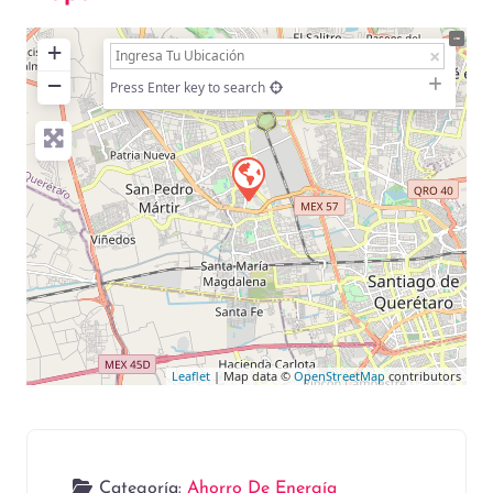
+
−
Press Enter key to search
Leaflet
| Map data ©
OpenStreetMap
contributors
Categoría:
Ahorro De Energía