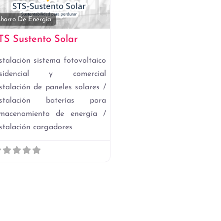
to
Favorito
horro De Energía
TS Sustento Solar
stalación sistema fotovoltaico
esidencial y comercial
stalación de paneles solares /
nstalación baterías para
lmacenamiento de energía /
stalación cargadores