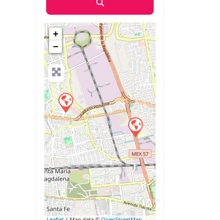
Búsqueda
+
−
Leaflet
| Map data ©
OpenStreetMap