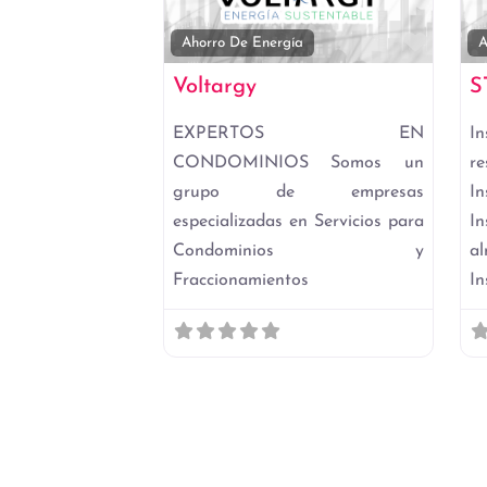
Favori
Ahorro De Energía
A
Voltargy
S
EXPERTOS EN
In
CONDOMINIOS Somos un
r
grupo de empresas
In
especializadas en Servicios para
I
Condominios y
a
Fraccionamientos
In