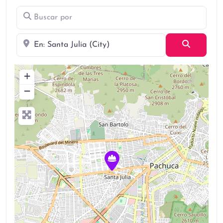
Buscar por
Cerca
Búsqued
+
−