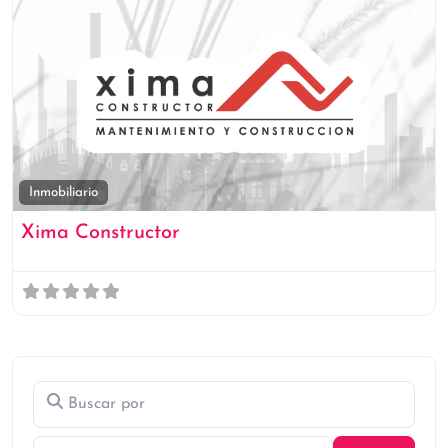
Fa
Inmobiliario
Xima Constructor
Buscar por
Cerca