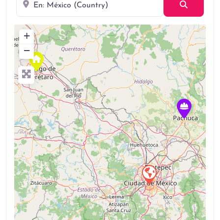
Búsqued
+
−